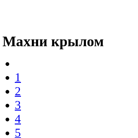
Махни крылом
1
2
3
4
5