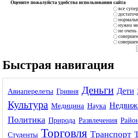
Оцените пожалуйста удобства использования сайта
все супе
достаточ
нормаль
нужно мн
не очень
совершен
совершен
Быстрая навигация
Деньги
Дети
Авиаперелеты
Гривня
Культура
Недвиж
Медицина
Наука
Политика
Природа
Развлечения
Райо
Торговля
Транспорт
Студенты