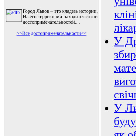
унів
клін
Город Львов – это кладезь истории.
На его территории находится сотни
достопримечательностей,...
ліка
>>Все достопримечательности<<
У Д
зби
мате
виго
свіч
У Ль
буду
як о