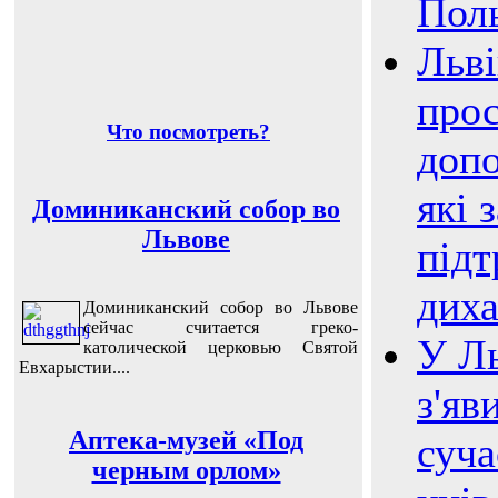
Пол
Льві
прос
Что посмотреть?
допо
які 
Доминиканский собор во
Львове
під
дих
Доминиканский собор во Львове
сейчас считается греко-
У Ль
католической церковью Святой
Евхарыстии....
з'яв
Аптека-музей «Под
суча
черным орлом»