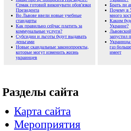
Єрмак готовий виконувати обов'язки
Брать ли а
Президента
Почему в 
Во Львове ввели новые учебные
много хос
стандарты
Каким буд
Как правильно сейчас платить за
Украине?
коммунальные услуги?
Львовский
Субсидии и льготы будут выдавать
запустил 
деньгами
Украинцы 
Новые скандальные законопроекты,
газ больше
которые могут изменить жизнь
имеет
украинцев
Разделы сайта
Карта сайта
Мероприятия