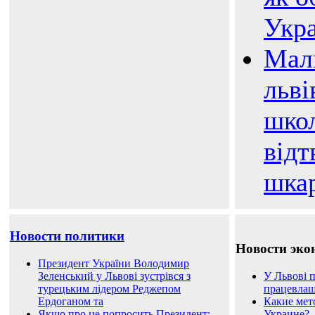
Укр
Мал
льві
шко
відт
шка
Новости политики
Новости эко
Президент України Володимир
Зеленський у Львові зустрівся з
У Львові 
турецьким лідером Реджепом
працевла
Ердоганом та
Какие мет
Якщо про це попросить Президент:
Украине?