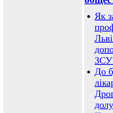
Як з
проф
Льв
доп
ЗСУ
До б
ліка
Дро
дол