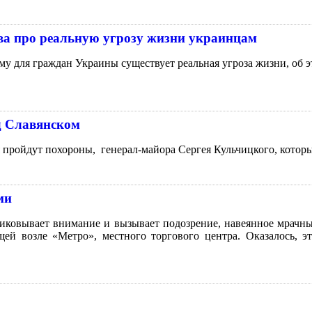
а про реальную угрозу жизни украинцам
му для граждан Украины существует реальная угроза жизни, об
д Славянском
 пройдут похороны, генерал-майора Сергея Кульчицкого, котор
ми
приковывает внимание и вызывает подозрение, навеянное мрачн
й возле «Метро», местного торгового центра. Оказалось, э