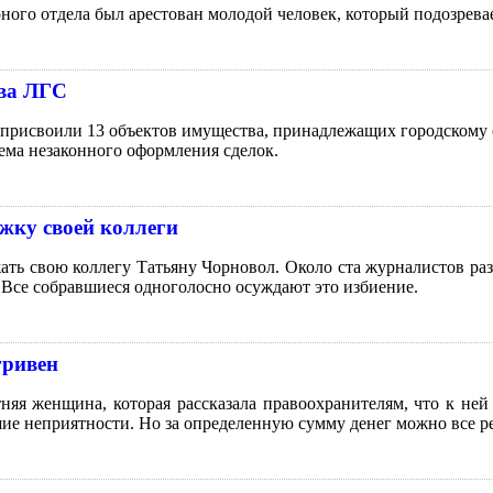
 отдела был арестован молодой человек, который подозревае
тва ЛГС
исвоили 13 объектов имущества, принадлежащих городскому с
хема незаконного оформления сделок.
жку своей коллеги
жать свою коллегу Татьяну Чорновол. Около ста журналистов р
.Все собравшиеся одноголосно осуждают это избиение.
гривен
яя женщина, которая рассказала правоохранителям, что к ней
шие неприятности. Но за определенную сумму денег можно все р