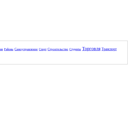
Торговля
Транспорт
Самоуправление
Строительство
ния
Районы
Спорт
Студенты