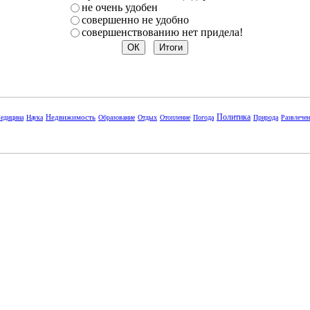
не очень удобен
совершенно не удобно
совершенствованию нет придела!
Политика
Недвижимость
едицина
Наука
Образование
Отдых
Отопление
Погода
Природа
Развлече