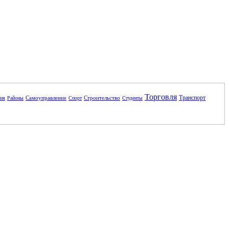
Торговля
Транспорт
Самоуправление
Строительство
ния
Районы
Спорт
Студенты