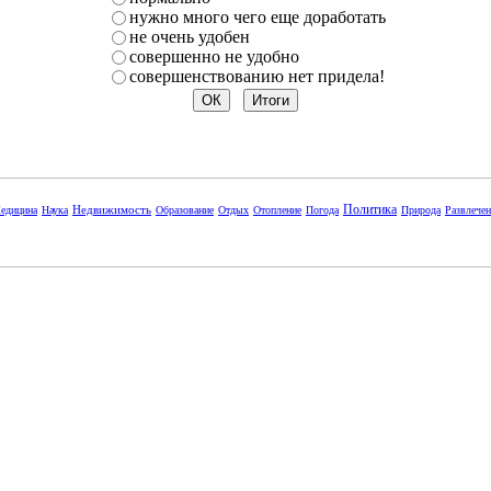
нужно много чего еще доработать
не очень удобен
совершенно не удобно
совершенствованию нет придела!
Политика
Недвижимость
едицина
Наука
Образование
Отдых
Отопление
Погода
Природа
Развлече