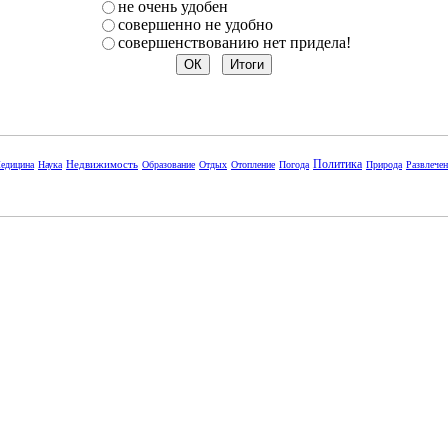
не очень удобен
совершенно не удобно
совершенствованию нет придела!
Политика
Недвижимость
едицина
Наука
Образование
Отдых
Отопление
Погода
Природа
Развлече