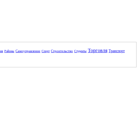
Торговля
Транспорт
Самоуправление
Строительство
ния
Районы
Спорт
Студенты