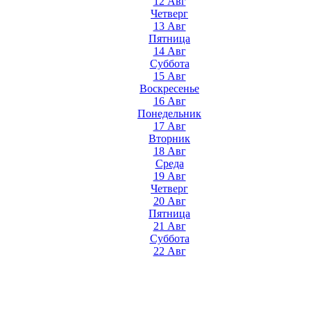
12 Авг
Четверг
13 Авг
Пятница
14 Авг
Суббота
15 Авг
Воскресенье
16 Авг
Понедельник
17 Авг
Вторник
18 Авг
Среда
19 Авг
Четверг
20 Авг
Пятница
21 Авг
Суббота
22 Авг