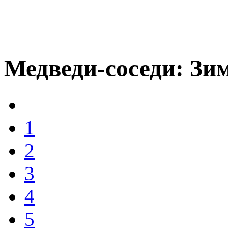
Медведи-соседи: Зи
1
2
3
4
5