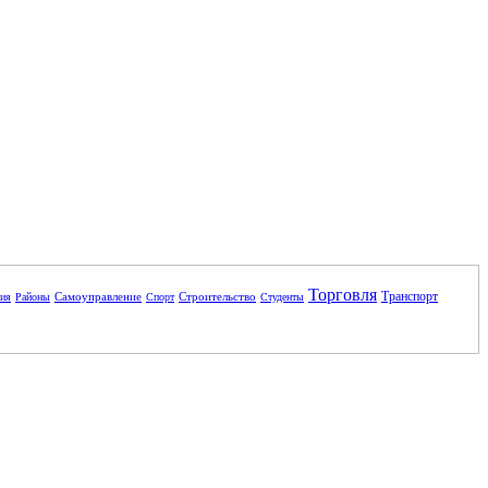
Торговля
Транспорт
Самоуправление
Строительство
ния
Районы
Спорт
Студенты