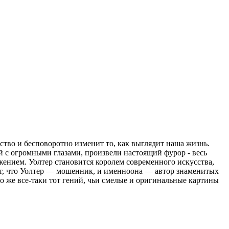
ство и бесповоротно изменит то, как выглядит наша жизнь.
 с огромными глазами, произвели настоящий фурор - весь
ажением. Уолтер становится королем современного искусства,
ет, что Уолтер — мошенник, и именноона — автор знаменитых
 же все-таки тот гений, чьи смелые и оригинальные картины