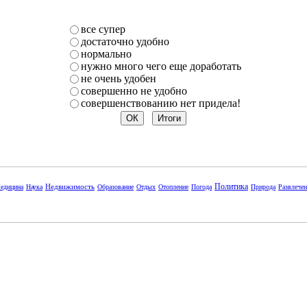
все супер
достаточно удобно
нормально
нужно много чего еще доработать
не очень удобен
совершенно не удобно
совершенствованию нет придела!
Политика
Недвижимость
едицина
Наука
Образование
Отдых
Отопление
Погода
Природа
Развлече