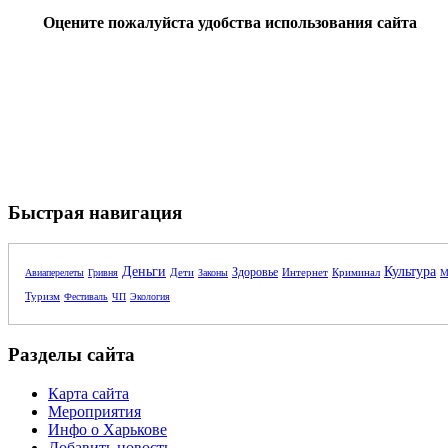
Оцените пожалуйста удобства использования сайта
Быстрая навигация
Деньги
Культура
Здоровье
Дети
Интернет
Криминал
Авиаперелеты
Гривня
Законы
М
Туризм
Фестиваль
ЧП
Экология
Разделы сайта
Карта сайта
Мероприятия
Инфо о Харькове
Добавить новость