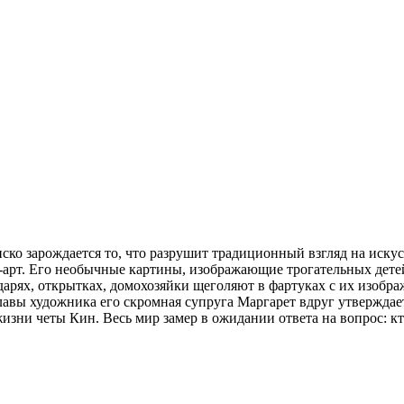
ко зарождается то, что разрушит традиционный взгляд на искус
арт. Его необычные картины, изображающие трогательных детей
ндарях, открытках, домохозяйки щеголяют в фартуках с их изобр
славы художника его скромная супруга Маргарет вдруг утвержда
и четы Кин. Весь мир замер в ожидании ответа на вопрос: кто