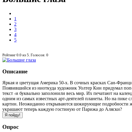
1
2
3
4
5
Рейтинг
0.0
из
5
. Голосов:
0
Описание
Яркая и цветущая Америка 50-х. В сочных красках Сан-Францис
Появившийся из ниоткуда художник Уолтер Кин придумал поп-
текст -и буквально заполонили весь мир. Их печатают на кале
одним из самых известных арт-деятелей планеты. Но на пике 
картин. Неожиданно открываются шокирующие подробности жизн
украшают теперь каждую гостиную от Парижа до Аляски?
Опрос