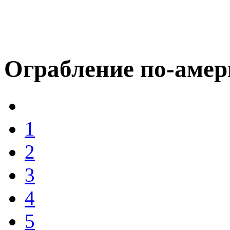
Ограбление по-аме
1
2
3
4
5