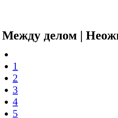
Между делом | Неож
1
2
3
4
5