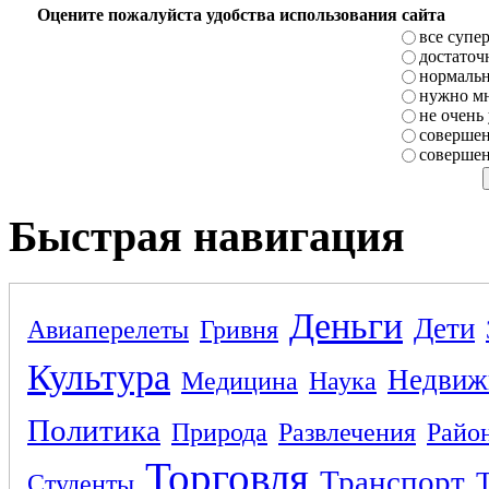
Оцените пожалуйста удобства использования сайта
все супе
достаточ
нормаль
нужно мн
не очень
совершен
совершен
Быстрая навигация
Деньги
Дети
Авиаперелеты
Гривня
Культура
Недвиж
Медицина
Наука
Политика
Природа
Развлечения
Райо
Торговля
Транспорт
Студенты