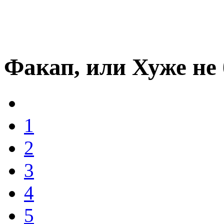
Факап, или Хуже не
1
2
3
4
5