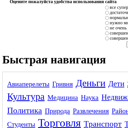
Оцените пожалуйста удобства использования сайта
все супе
достаточ
нормаль
нужно мн
не очень
совершен
совершен
Быстрая навигация
Деньги
Дети
Авиаперелеты
Гривня
Культура
Недвиж
Медицина
Наука
Политика
Природа
Развлечения
Райо
Торговля
Транспорт
Студенты