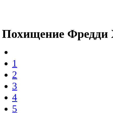
Похищение Фредди 
1
2
3
4
5