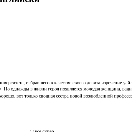
ерситета, избравшего в качестве своего девиза изречение уайл
у». Но однажды в жизни героя появляется молодая женщина, рад
 хорошо, вот только сводная сестра новой возлюбленной профессо
все супер