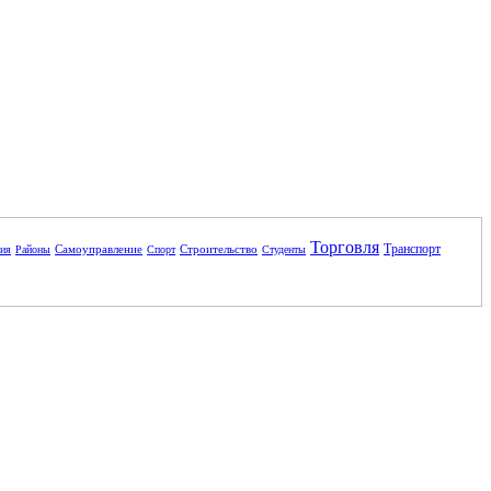
Торговля
Транспорт
Самоуправление
Строительство
ния
Районы
Спорт
Студенты