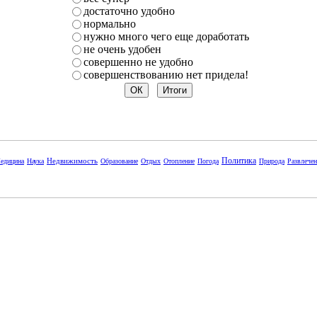
достаточно удобно
нормально
нужно много чего еще доработать
не очень удобен
совершенно не удобно
совершенствованию нет придела!
Политика
Недвижимость
едицина
Наука
Образование
Отдых
Отопление
Погода
Природа
Развлече