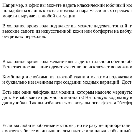
Например, в офис вы можете надеть классический юбочный кост
понадобиться лишь красная помада и пара массивных сережек 
модели выручает в любой ситуации.
В холодное время года под жакет вы можете надевать тонкий п
высокие сапоги из искусственной кожи или ботфорты на каблук
без резких переходов.
В холодное время года желание выглядеть стильно особенно об
Естественное желание одеваться тепло не исключает возможно
Комбинации с юбками из плотной ткани и мягкими водолазками
и буквально незаменимы при создании модных вариаций. Доста
Есть еще один лайфхак для модниц, которым надоело мерзнуть:
дни. Не забывайте про многослойность! На тонкую водолазку 
длину юбки. Так вы избавитесь от визуального эффекта “бесфо
Если вы любите юбочные костюмы, но не разу не приобретали м
смотрятся более выигрышно, чем платье или наряд, собранный 