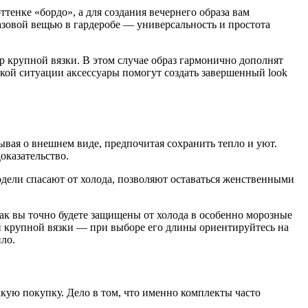
енке «бордо», а для создания вечернего образа вам
азовой вещью в гардеробе — универсальность и простота
р крупной вязки. В этом случае образ гармонично дополнят
акой ситуации аксессуары помогут создать завершенный look
ывая о внешнем виде, предпочитая сохранить тепло и уют.
оказательство.
дели спасают от холода, позволяют оставаться женственными
Так вы точно будете защищены от холода в особенно морозные
н крупной вязки — при выборе его длины ориентируйтесь на
ло.
акую покупку. Дело в том, что именно комплекты часто