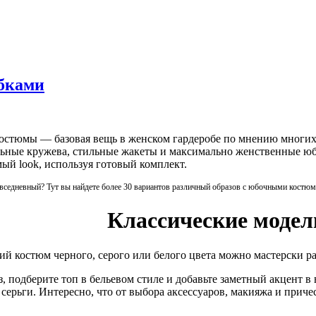
юбками
стюмы — базовая вещь в женском гардеробе по мнению многих де
ьные кружева, стильные жакеты и максимально женственные юбк
ый look, используя готовый комплект.
вседневный? Тут вы найдете более 30 вариантов различный образов с юбочными костю
Классические модел
ий костюм черного, серого или белого цвета можно мастерски ра
, подберите топ в бельевом стиле и добавьте заметный акцент в
рьги. Интересно, что от выбора аксессуаров, макияжа и причес