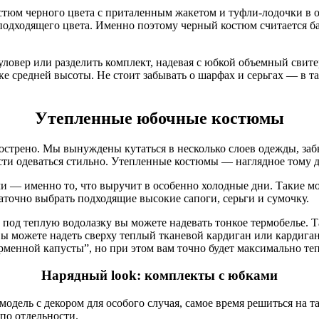
юм черного цвета с приталенным жакетом и туфли-лодочки в отт
подходящего цвета. Именно поэтому черный костюм считается б
уловер или разделить комплект, надевая с юбкой объемный свите
е средней высоты. Не стоит забывать о шарфах и серьгах — в т
Утепленные юбочные костюмы
острено. Мы вынуждены кутаться в несколько слоев одежды, заб
сти одеваться стильно. Утепленные костюмы — наглядное тому д
 — именно то, что выручит в особенно холодные дни. Такие мо
точно выбрать подходящие высокие сапоги, серьги и сумочку.
 под теплую водолазку вы можете надевать тонкое термобелье. 
вы можете надеть сверху теплый тканевой кардиган или кардига
рменной капусты”, но при этом вам точно будет максимально теп
Нарядный look: комплекты с юбками
одель с декором для особого случая, самое время решиться на т
по отдельности.