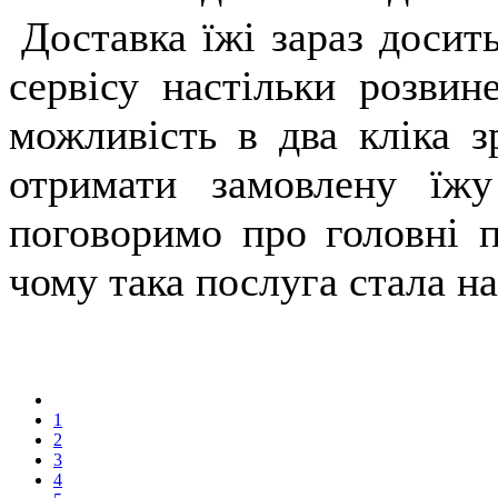
Доставка їжі зараз досит
сервісу настільки розви
можливість в два кліка з
отримати замовлену їж
поговоримо про головні п
чому така послуга стала н
1
2
3
4