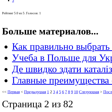
5
Рейтинг
5.0
из
5
. Голосов:
1
Больше материалов...
Как правильно выбрать
Учеба в Польше для Ук
Де швидко здати каталіз
Главные преимущества
<<
Первая
<
Предыдущая
1
2
3
4
5
6
7
8
9
10
Следующая
>
Посл
Страница 2 из 82