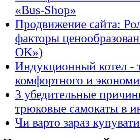
«Bus-Shop»
Продвижение сайта: Ро
факторы ценообразован
OK»)
Индукционный котел - 
комфортного и экономи
3 убедительные причин
трюковые самокаты в и
Чи варто зараз купуват