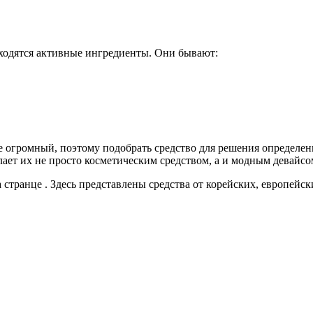
аходятся активные ингредиенты. Они бывают:
ке огромный, поэтому подобрать средство для решения определ
ает их не просто косметическим средством, а и модным девайсом
 странце . Здесь представлены средства от корейских, европей