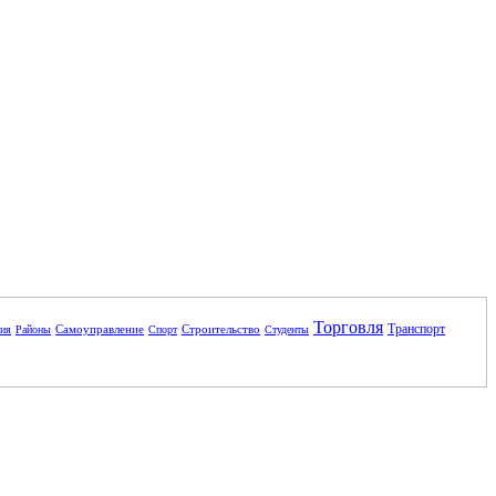
Торговля
Транспорт
Самоуправление
Строительство
ния
Районы
Спорт
Студенты