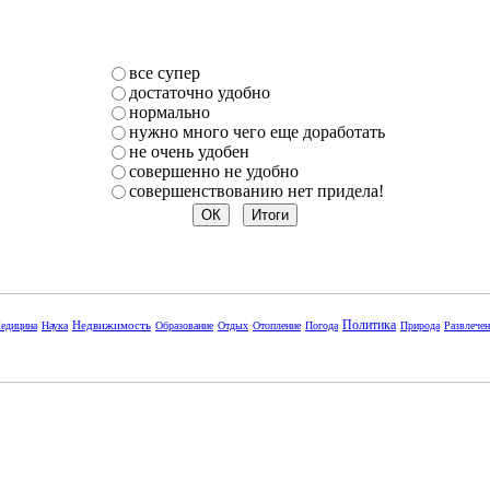
все супер
достаточно удобно
нормально
нужно много чего еще доработать
не очень удобен
совершенно не удобно
совершенствованию нет придела!
Политика
Недвижимость
едицина
Наука
Образование
Отдых
Отопление
Погода
Природа
Развлече