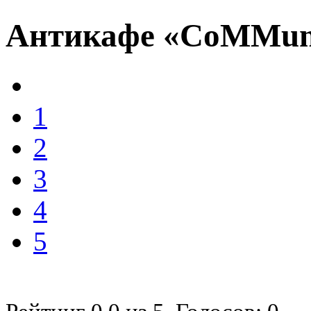
Антикафе «CoMMu
1
2
3
4
5