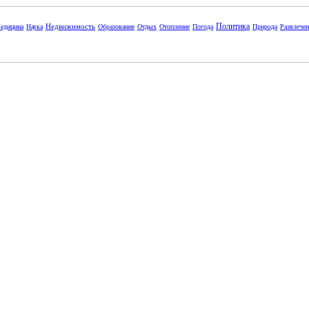
Политика
Недвижимость
едицина
Наука
Образование
Отдых
Отопление
Погода
Природа
Развлече