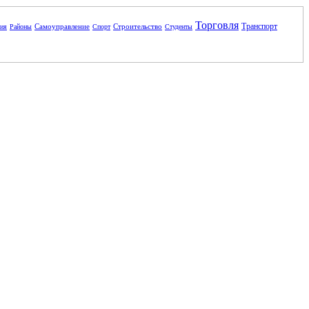
Торговля
Транспорт
Самоуправление
Строительство
ния
Районы
Спорт
Студенты