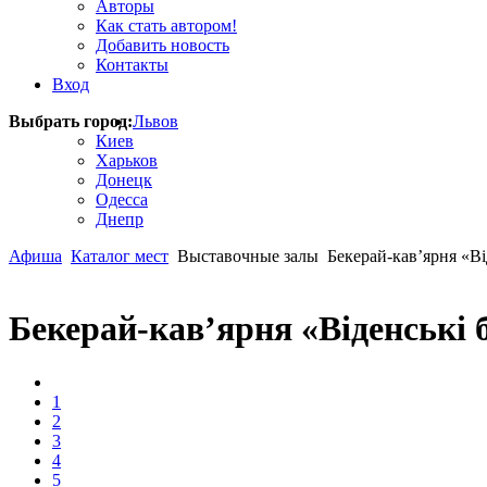
Авторы
Как стать автором!
Добавить новость
Контакты
Вход
Выбрать город:
Львов
Киев
Харьков
Донецк
Одесса
Днепр
Афиша
Каталог мест
Выставочные залы
Бекерай-кав’ярня «Ві
Бекерай-кав’ярня «Віденські 
1
2
3
4
5