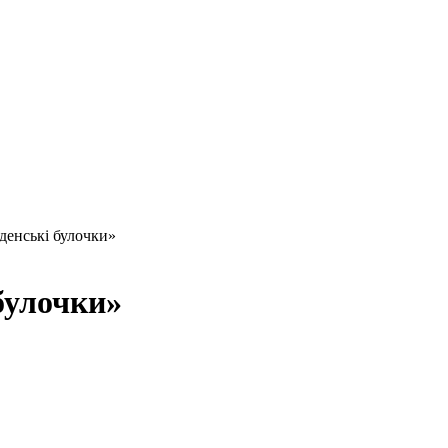
денські булочки»
булочки»