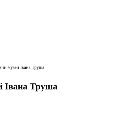
ий музей Івана Труша
й Івана Труша