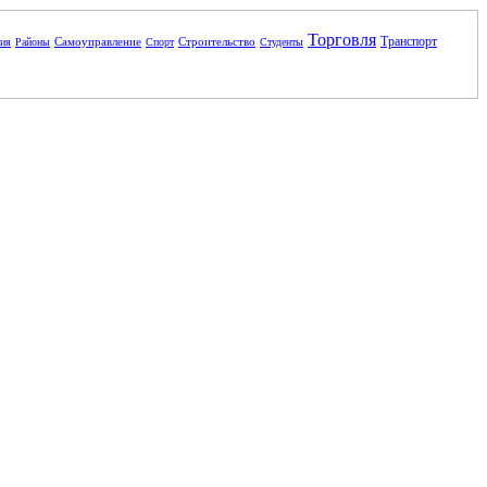
Торговля
Транспорт
Самоуправление
Строительство
ния
Районы
Спорт
Студенты