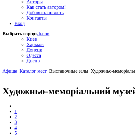
Авторы
Как стать автором!
Добавить новость
Контакты
Вход
Выбрать город:
Львов
Киев
Харьков
Донецк
Одесса
Днепр
Афиша
Каталог мест
Выставочные залы
Художньо-меморіальн
Художньо-меморіальний музе
1
2
3
4
5