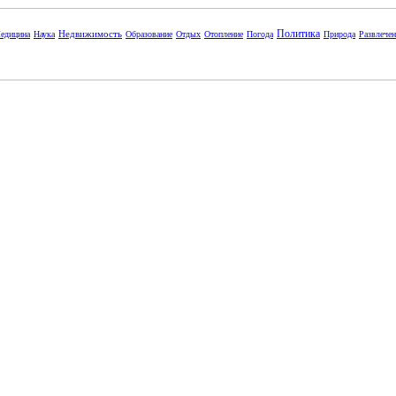
Политика
Недвижимость
едицина
Наука
Образование
Отдых
Отопление
Погода
Природа
Развлече