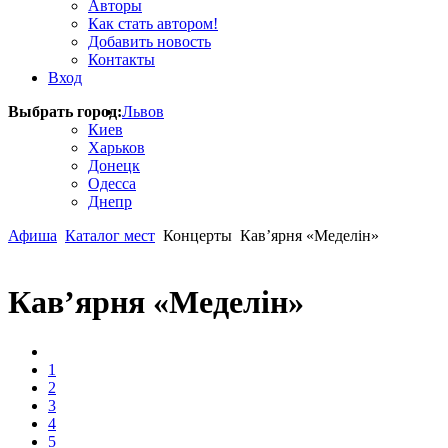
Авторы
Как стать автором!
Добавить новость
Контакты
Вход
Выбрать город:
Львов
Киев
Харьков
Донецк
Одесса
Днепр
Афиша
Каталог мест
Концерты
Кав’ярня «Меделін»
Кав’ярня «Меделін»
1
2
3
4
5