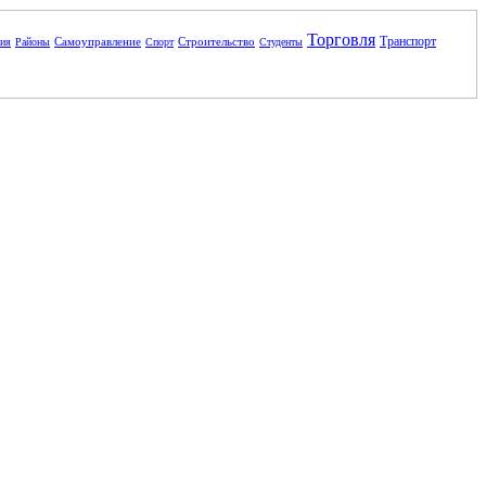
Торговля
Транспорт
Самоуправление
Строительство
ния
Районы
Спорт
Студенты