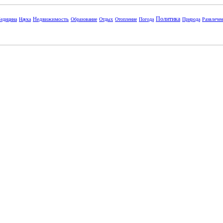
Политика
Недвижимость
едицина
Наука
Образование
Отдых
Отопление
Погода
Природа
Развлече