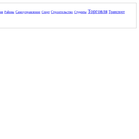
Торговля
Транспорт
Самоуправление
Строительство
ния
Районы
Спорт
Студенты