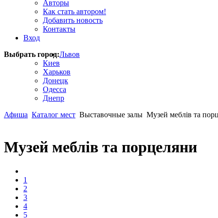
Авторы
Как стать автором!
Добавить новость
Контакты
Вход
Выбрать город:
Львов
Киев
Харьков
Донецк
Одесса
Днепр
Афиша
Каталог мест
Выставочные залы
Музей меблів та пор
Музей меблів та порцеляни
1
2
3
4
5