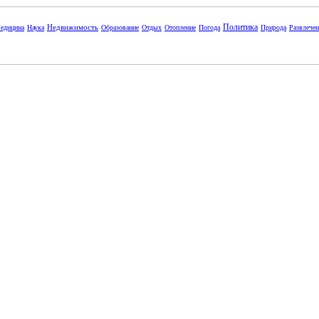
Политика
Недвижимость
едицина
Наука
Образование
Отдых
Отопление
Погода
Природа
Развлече