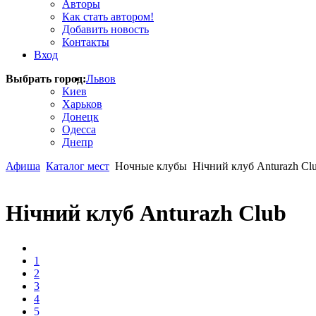
Авторы
Как стать автором!
Добавить новость
Контакты
Вход
Выбрать город:
Львов
Киев
Харьков
Донецк
Одесса
Днепр
Афиша
Каталог мест
Ночные клубы
Нічний клуб Anturazh Cl
Нічний клуб Anturazh Club
1
2
3
4
5