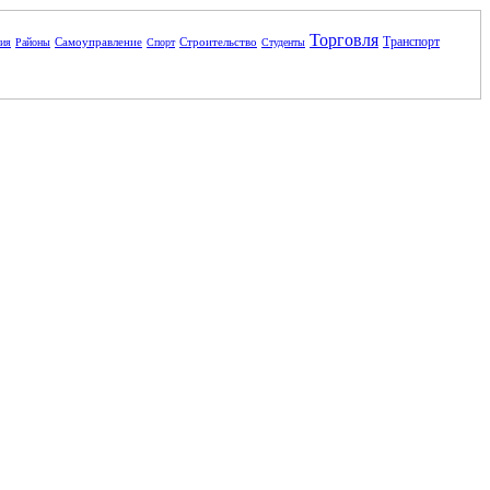
Торговля
Транспорт
Самоуправление
Строительство
ния
Районы
Спорт
Студенты