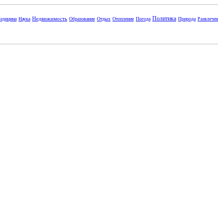
Политика
Недвижимость
едицина
Наука
Образование
Отдых
Отопление
Погода
Природа
Развлече