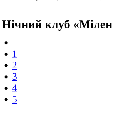
Нічний клуб «Мілені
1
2
3
4
5