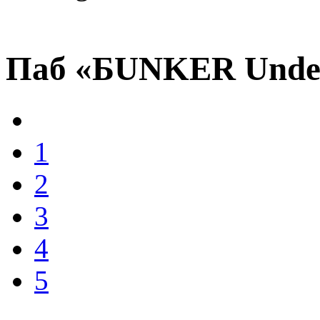
Паб «БUNKER Unde
1
2
3
4
5