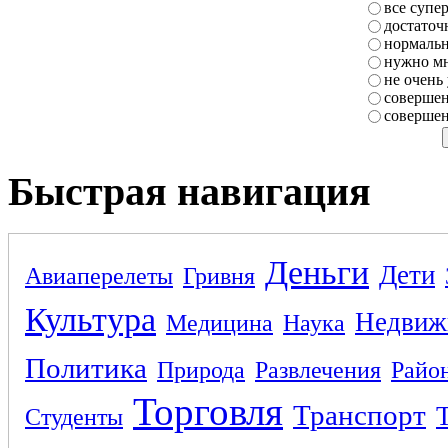
все супе
достаточ
нормаль
нужно мн
не очень
совершен
совершен
Быстрая навигация
Деньги
Дети
Авиаперелеты
Гривня
Культура
Недвиж
Медицина
Наука
Политика
Природа
Развлечения
Райо
Торговля
Транспорт
Студенты