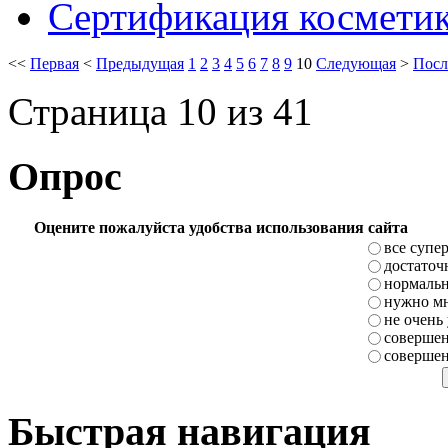
Сертификация косметики
<<
Первая
<
Предыдущая
1
2
3
4
5
6
7
8
9
10
Следующая
>
Посл
Страница 10 из 41
Опрос
Оцените пожалуйста удобства использования сайта
все супе
достаточ
нормаль
нужно мн
не очень
совершен
совершен
Быстрая навигация