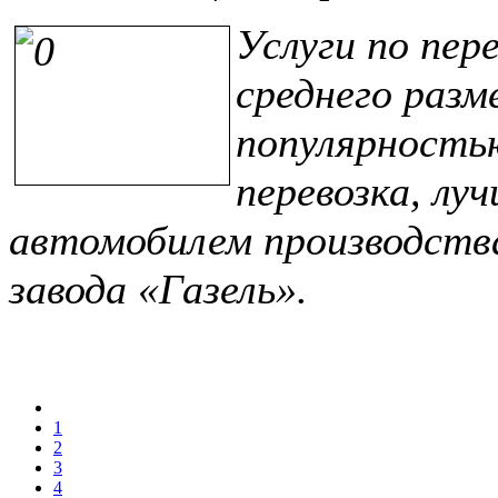
Услуги по пер
среднего разм
популярность
перевозка, лу
автомобилем производств
завода «Газель».
1
2
3
4