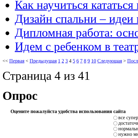
Как научиться кататься
Дизайн спальни – идеи
Дипломная работа: осн
Идем с ребенком в теат
<<
Первая
<
Предыдущая
1
2
3
4
5
6
7
8
9
10
Следующая
>
Посл
Страница 4 из 41
Опрос
Оцените пожалуйста удобства использования сайта
все супе
достаточ
нормаль
нужно мн