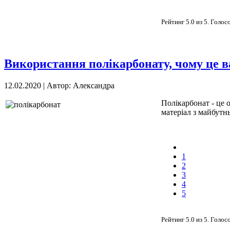
Рейтинг
5.0
из
5
. Голос
Використання полікарбонату, чому це в
12.02.2020
|
Автор: Александра
Полікарбонат - це 
матеріал з майбутнь
1
2
3
4
5
Рейтинг
5.0
из
5
. Голос