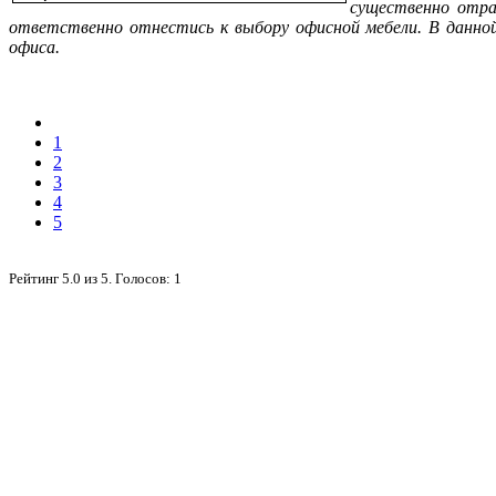
существенно отра
ответственно отнестись к выбору офисной мебели. В данно
офиса.
1
2
3
4
5
Рейтинг
5.0
из
5
. Голосов:
1