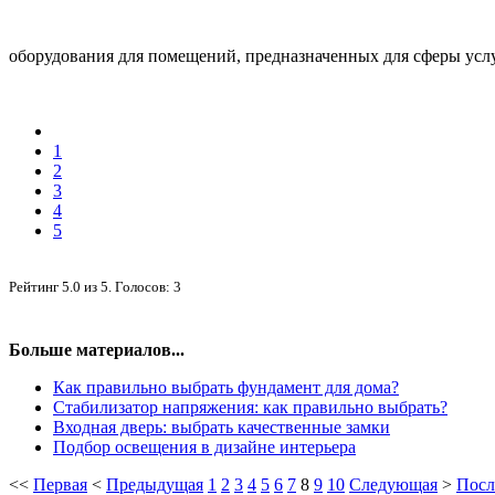
оборудования для помещений, предназначенных для сферы услуг
1
2
3
4
5
Рейтинг
5.0
из
5
. Голосов:
3
Больше материалов...
Как правильно выбрать фундамент для дома?
Стабилизатор напряжения: как правильно выбрать?
Входная дверь: выбрать качественные замки
Подбор освещения в дизайне интерьера
<<
Первая
<
Предыдущая
1
2
3
4
5
6
7
8
9
10
Следующая
>
Посл