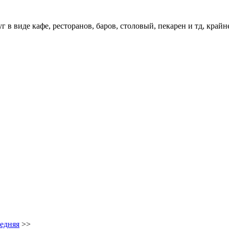
 в виде кафе, ресторанов, баров, столовый, пекарен и тд, край
едняя
>>