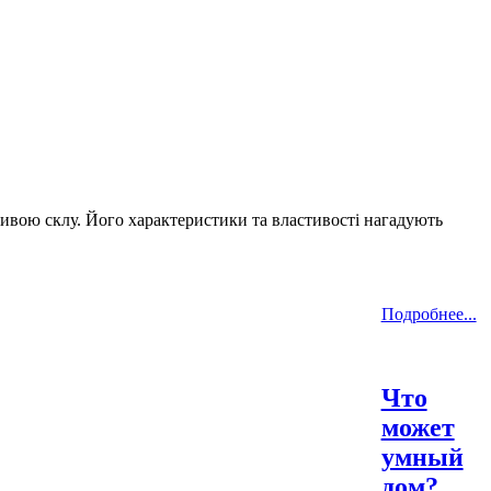
тивою склу. Його характеристики та властивості нагадують
Подробнее...
Что
может
умный
дом?