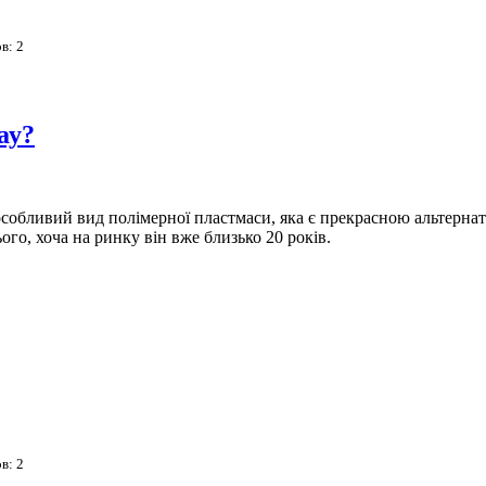
ов:
2
ау?
особливий вид полімерної пластмаси, яка є прекрасною альтерна
ого, хоча на ринку він вже близько 20 років.
ов:
2