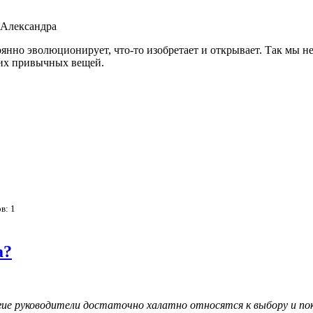
 Александра
янно эволюционирует, что-то изобретает и открывает. Так мы н
их привычных вещей.
ов:
1
а?
ие руководители достаточно халатно относятся к выбору и пок