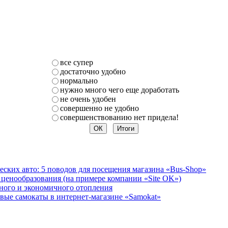
все супер
достаточно удобно
нормально
нужно много чего еще доработать
не очень удобен
совершенно не удобно
совершенствованию нет придела!
ских авто: 5 поводов для посещения магазина «Bus-Shop»
 ценообразования (на примере компании «Site OK»)
ного и экономичного отопления
вые самокаты в интернет-магазине «Samokat»