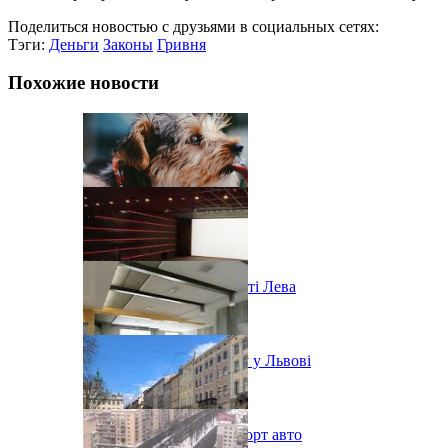
Поделиться новостью с друзьями в социальных сетях:
Тэги:
Деньги
Законы
Гривня
Похожие новости
Ярмарок морозива у місті Лева
Послаблення карантину у Львові
В Украине урезали импорт авто