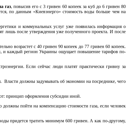
а газ
, повысив его с 3 гривен 60 копеек за куб до 6 гривен 80
ается, по данным «Киевэнерго» стоимость воды больше чем на
ергетики и коммунальных услуг уже появилась информация о
ят лишь после утверждения уже полученного проекта. И после
ельно возрастет с 40 гривен 90 копеек до 77 гривен 60 копеек.
оды, и каждый регион Украины ощущает повышение тарифов по-
троэнергии. Если сейчас люди платят практически гривну за
я. Власти должны задумывать об экономии на посреднике, чего
ют: принцип оформления субсидии иной.
о должны пойти на компенсацию стоимости газа, если человек
воды придется тратить минимум 600 гривен. А как по-другому,