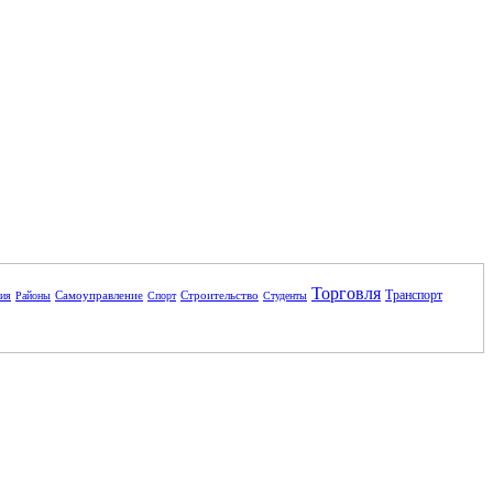
Торговля
Транспорт
Самоуправление
Строительство
ния
Районы
Спорт
Студенты