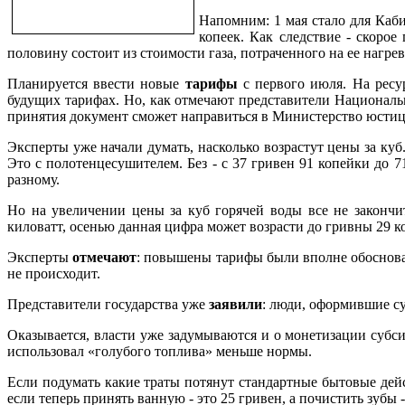
Напомним: 1 мая стало для Каб
копеек. Как следствие - скоро
половину состоит из стоимости газа, потраченного на ее нагрев
Планируется ввести новые
тарифы
с первого июля. На ресу
будущих тарифах. Но, как отмечают представители Националь
принятия документ сможет направиться в Министерство юстиц
Эксперты уже начали думать, насколько возрастут цены за ку
Это с полотенцесушителем. Без - с 37 гривен 91 копейки до
разному.
Но на увеличении цены за куб горячей воды все не закончи
киловатт, осенью данная цифра может возрасти до гривны 29 к
Эксперты
отмечают
: повышены тарифы были вполне обоснован
не происходит.
Представители государства уже
заявили
: люди, оформившие с
Оказывается, власти уже задумываются и о монетизации субс
использовал «голубого топлива» меньше нормы.
Если подумать какие траты потянут стандартные бытовые дейс
если теперь принять ванную - это 25 гривен, а почистить зубы -