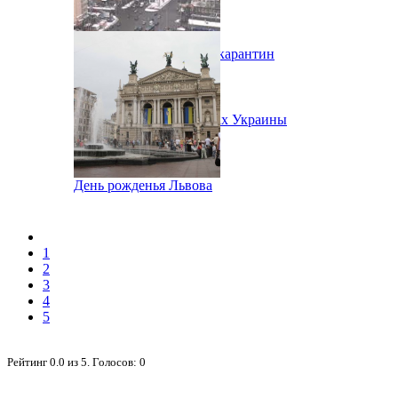
Во Львове ужесточают карантин
Народное Вече в городах Украины
День рожденья Львова
1
2
3
4
5
Рейтинг
0.0
из
5
. Голосов:
0