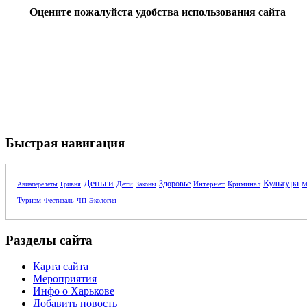
Оцените пожалуйста удобства использования сайта
Быстрая навигация
Деньги
Культура
Здоровье
Дети
Интернет
Криминал
Авиаперелеты
Гривня
Законы
М
Туризм
Фестиваль
ЧП
Экология
Разделы сайта
Карта сайта
Мероприятия
Инфо о Харькове
Добавить новость