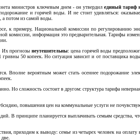
инета министров ключевым днем - он утвердил
единый тариф н
е подорожание и горячей воды. И не стоит удивляться: оказыв
, а потом из самой воды.
рсе, к примеру, Национальной комиссии по регулированию эн
ной комиссии, информация это предварительная. Тарифы измен
ии.
б. Их прогнозы
неутешительны
: цена горячей воды предположит
 71 гривны 50 копеек. Но ситуация зависит и от поставщика в
тся. Вполне вероятным может стать осеннее подорожание элек
опеек.
но. Но сложность состоит в другом: структура тарифа неверна
убсидию, повышения цен на коммунальные услуги не почувству
идий. В принципе планируется выплачивать семьям средства, чт
твия, приходим к выводу: семье из четырех человек на оплату 
 две.