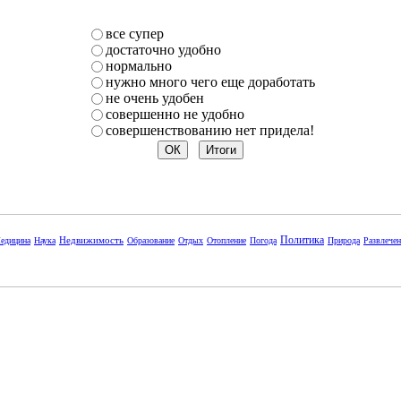
все супер
достаточно удобно
нормально
нужно много чего еще доработать
не очень удобен
совершенно не удобно
совершенствованию нет придела!
Политика
Недвижимость
едицина
Наука
Образование
Отдых
Отопление
Погода
Природа
Развлече