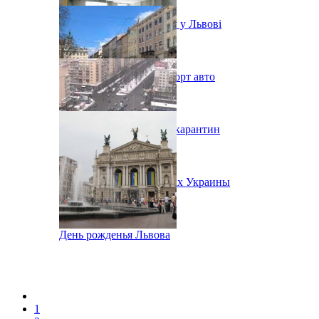
Послаблення карантину у Львові
В Украине урезали импорт авто
Во Львове ужесточают карантин
Народное Вече в городах Украины
День рожденья Львова
1