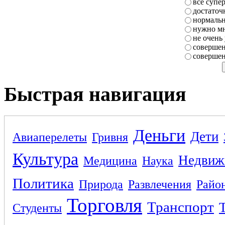
все супе
достаточ
нормаль
нужно мн
не очень
совершен
совершен
Быстрая навигация
Деньги
Дети
Авиаперелеты
Гривня
Культура
Недвиж
Медицина
Наука
Политика
Природа
Развлечения
Райо
Торговля
Транспорт
Студенты