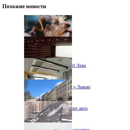
Похожие новости
Ярмарок морозива у місті Лева
Послаблення карантину у Львові
В Украине урезали импорт авто
Во Львове ужесточают карантин