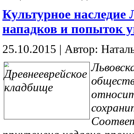
Культурное наследие 
нападков и попыток 
25.10.2015
|
Автор: Натал
Львовск
обществ
относит
сохрани
Соотве