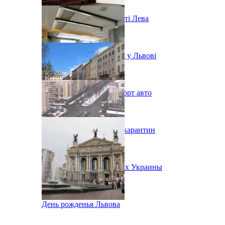
Ярмарок морозива у місті Лева
Послаблення карантину у Львові
В Украине урезали импорт авто
Во Львове ужесточают карантин
Народное Вече в городах Украины
День рожденья Львова