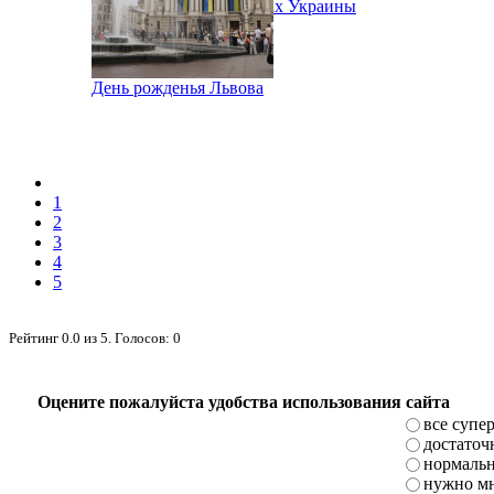
Народное Вече в городах Украины
День рожденья Львова
1
2
3
4
5
Рейтинг
0.0
из
5
. Голосов:
0
Оцените пожалуйста удобства использования сайта
все супе
достаточ
нормаль
нужно мн