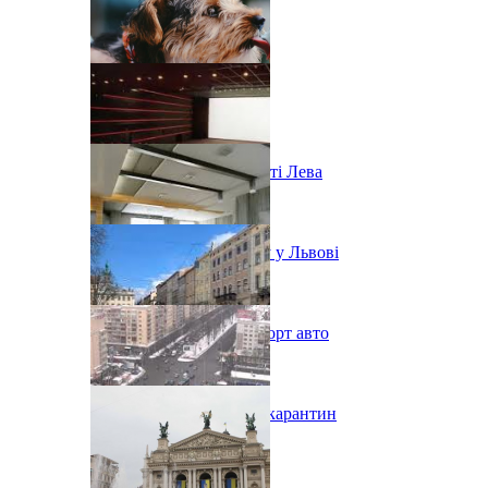
Ярмарок морозива у місті Лева
Послаблення карантину у Львові
В Украине урезали импорт авто
Во Львове ужесточают карантин