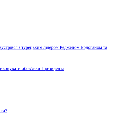
зустрівся з турецьким лідером Реджепом Ердоганом та
иконувати обов'язки Президента
уги?