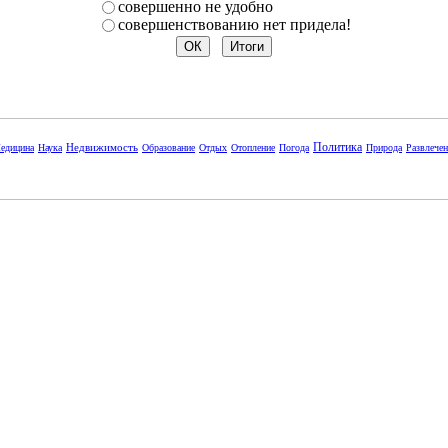
совершенно не удобно
совершенствованию нет придела!
Политика
Недвижимость
едицина
Наука
Образование
Отдых
Отопление
Погода
Природа
Развлече