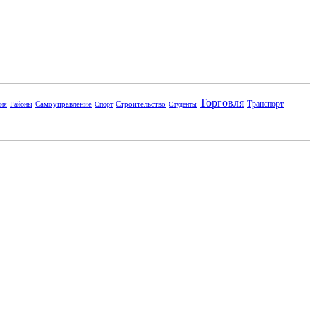
Торговля
Транспорт
Самоуправление
Строительство
ния
Районы
Спорт
Студенты