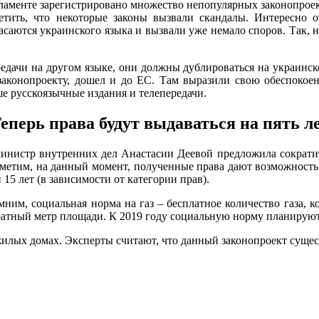
аменте зарегистрировано множество непопулярных законопроект
етить, что некоторые законы вызвали скандалы. Интересно о
касаются украинского языка и вызвали уже немало споров. Так,
редачи на другом языке, они должны дублироваться на украинск
 законопроекту, дошел и до ЕС. Там выразили свою обеспокоен
е русскоязычные издания и телепередачи.
еперь права будут выдаваться на пять л
министр внутренних дел Анастасии Деевой предложила сократит
 Отметим, на данный момент, полученные права дают возможность
15 лет (в зависимости от категории прав).
ним, социальная норма на газ – бесплатное количество газа, 
дратный метр площади. К 2019 году социальную норму планируют
жилых домах. Эксперты считают, что данный законопроект сущес