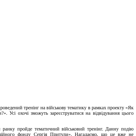
проведений тренінг на військову тематику в рамках проекту «Як
?». Усі охочі зможуть зареєструватися на відвідування цього
 ранку пройде тематичний військовий тренінг. Данну подію
одійного фонду Сергія Притули». Нагадаємо, що це вже не