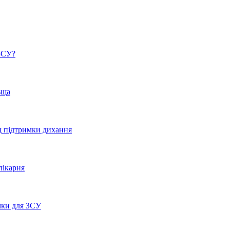
ЗСУ?
ьща
ід підтримки дихання
лікарня
чки для ЗСУ