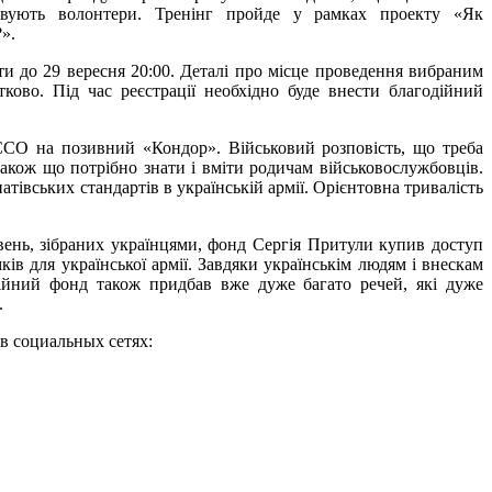
зовують волонтери. Тренінг пройде у рамках проекту «Як
».
ати до 29 вересня 20:00. Деталі про місце проведення вибраним
ково. Під час реєстрації необхідно буде внести благодійний
ССО на позивний «Кондор». Військовий розповість, що треба
також що потрібно знати і вміти родичам військовослужбовців.
атівських стандартів в українській армії. Орієнтовна тривалість
вень, зібраних українцями, фонд Сергія Притули купив доступ
ів для української армії. Завдяки українськім людям і внескам
дійний фонд також придбав вже дуже багато речей, які дуже
.
и в социальных сетях: