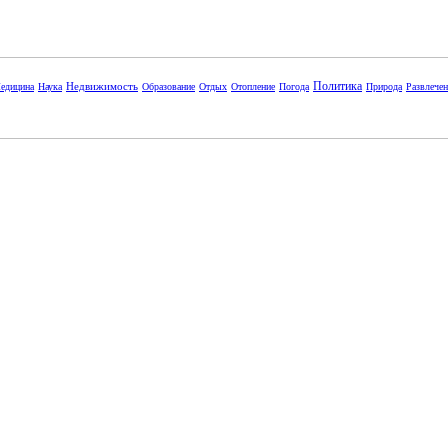
Политика
Недвижимость
едицина
Наука
Образование
Отдых
Отопление
Погода
Природа
Развлече