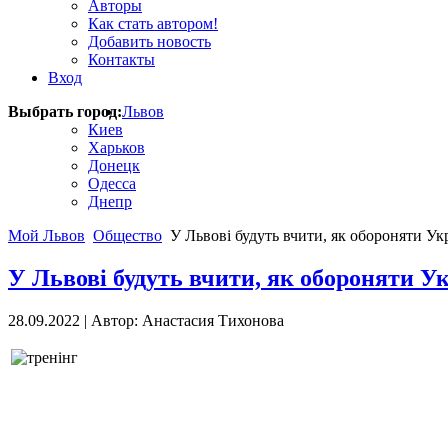
Авторы
Как стать автором!
Добавить новость
Контакты
Вход
Выбрать город:
Львов
Киев
Харьков
Донецк
Одесса
Днепр
Мой Львов
Общество
У Львові будуть вчити, як обороняти Ук
У Львові будуть вчити, як обороняти У
28.09.2022
|
Автор: Анастасия Тихонова