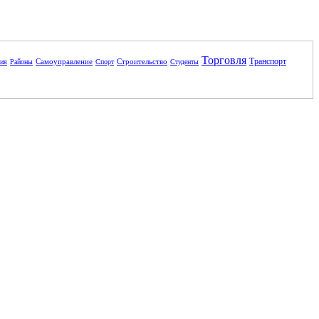
Торговля
Транспорт
Самоуправление
Строительство
ния
Районы
Спорт
Студенты