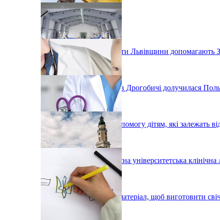
Як заклади профтехосвіти Львівщини допомагають 
До будівництва лікарні в Дрогобичі долучилася Пол
Львів'ян просять про допомогу дітям, які залежать в
У Львові з'явиться сучасна університетська клінічна 
У Дрогобичі збирають матеріал, щоб виготовити сві