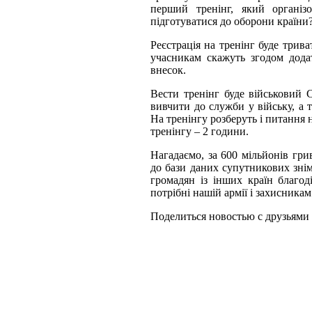
перший тренінг, який органі
підготуватися до оборони країни?
Реєстрація на тренінг буде трив
учасникам скажуть згодом додат
внесок.
Вести тренінг буде військовий 
вивчити до служби у війську, а 
На тренінгу розберуть і питання н
тренінгу – 2 години.
Нагадаємо, за 600 мільйонів гри
до бази даних супутникових знімк
громадян із інших країн благо
потрібні нашій армії і захисникам
Поделиться новостью с друзьям