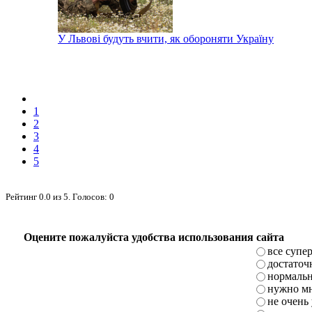
У Львові будуть вчити, як обороняти Україну
1
2
3
4
5
Рейтинг
0.0
из
5
. Голосов:
0
Оцените пожалуйста удобства использования сайта
все супе
достаточ
нормаль
нужно мн
не очень