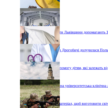
Як заклади профтехосвіти Львівщини допомагають 
До будівництва лікарні в Дрогобичі долучилася Пол
Львів'ян просять про допомогу дітям, які залежать в
У Львові з'явиться сучасна університетська клінічна 
У Дрогобичі збирають матеріал, щоб виготовити сві