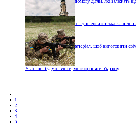
Львів'ян просять про допомогу дітям, які залежать в
У Львові з'явиться сучасна університетська клінічна 
У Дрогобичі збирають матеріал, щоб виготовити сві
У Львові будуть вчити, як обороняти Україну
1
2
3
4
5