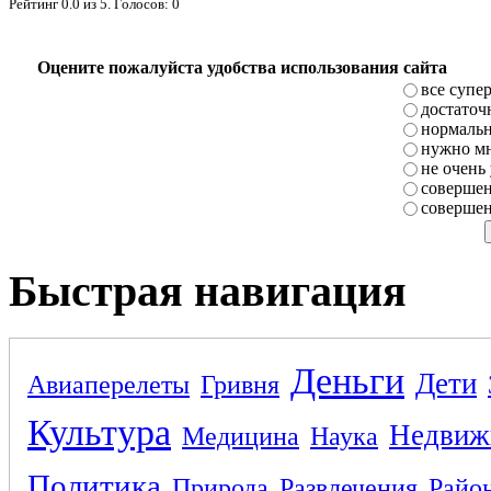
Рейтинг
0.0
из
5
. Голосов:
0
Оцените пожалуйста удобства использования сайта
все супе
достаточ
нормаль
нужно мн
не очень
совершен
совершен
Быстрая навигация
Деньги
Дети
Авиаперелеты
Гривня
Культура
Недвиж
Медицина
Наука
Политика
Природа
Развлечения
Райо